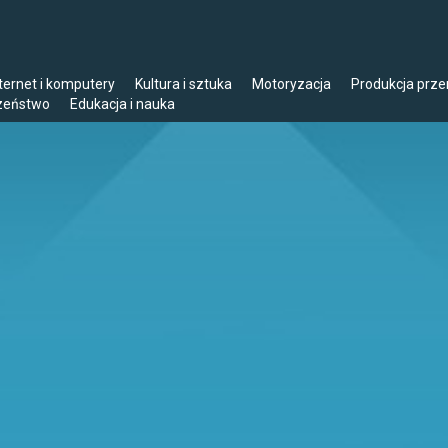
ternet i komputery
Kultura i sztuka
Motoryzacja
Produkcja prz
czeństwo
Edukacja i nauka