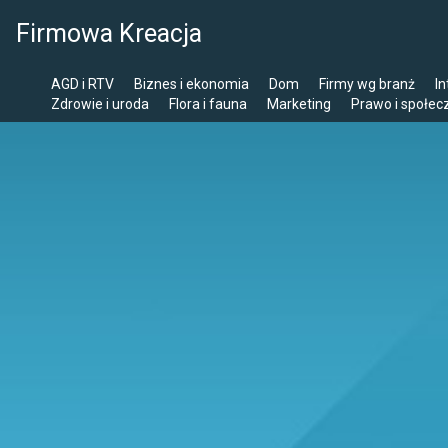
Firmowa Kreacja
AGD i RTV
Biznes i ekonomia
Dom
Firmy wg branż
In
Zdrowie i uroda
Flora i fauna
Marketing
Prawo i społe