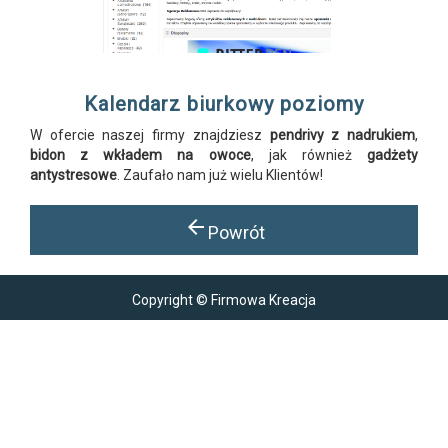
Kalendarz biurkowy poziomy
W ofercie naszej firmy znajdziesz
pendrivy z nadrukiem
,
bidon z wkładem na owoce
, jak również
gadżety
antystresowe
. Zaufało nam już wielu Klientów!
arrow_back
Powrót
Copyright © Firmowa Kreacja