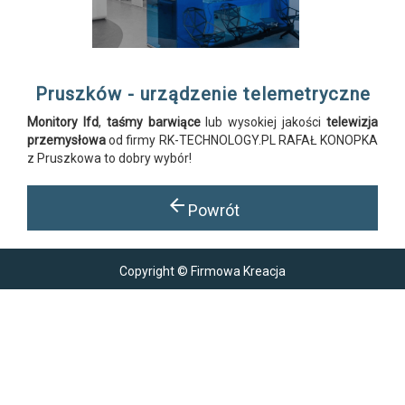
Pruszków - urządzenie telemetryczne
Monitory lfd
,
taśmy barwiące
lub wysokiej jakości
telewizja
przemysłowa
od firmy RK-TECHNOLOGY.PL RAFAŁ KONOPKA
z Pruszkowa to dobry wybór!
arrow_back
Powrót
Copyright © Firmowa Kreacja