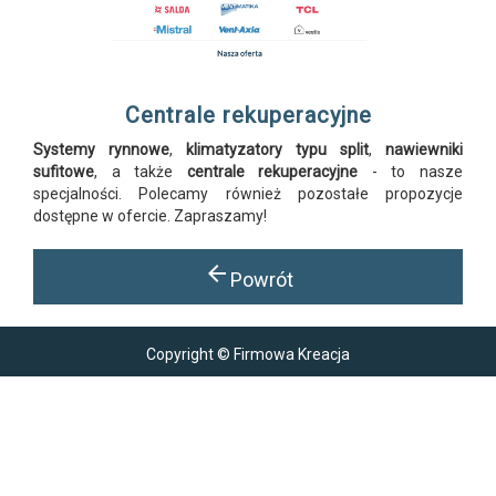
Centrale rekuperacyjne
Systemy rynnowe
,
klimatyzatory typu split
,
nawiewniki
sufitowe
, a także
centrale rekuperacyjne
- to nasze
specjalności. Polecamy również pozostałe propozycje
dostępne w ofercie. Zapraszamy!
arrow_back
Powrót
Copyright © Firmowa Kreacja